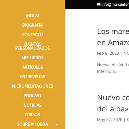
info@marcanter
¡HOLA!
BIOGRAFÍA
Los mares
CONTACTO
en Amaz
CUENTOS
PERSONALIZADOS
Feb 8, 2023
|
NO
MIS LIBROS
Nueva edición L
ARTÍCULOS
Infernum...
ENTREVISTAS
MICROMEDITACIONES
Nuevo co
PODCAST
NOTICIAS
del alba»
CURSOS
May 27, 2020
|
SOBRE MI OBRA