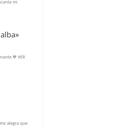
ncanta mi
 alba»
onante.💙 VER
 me alegra que