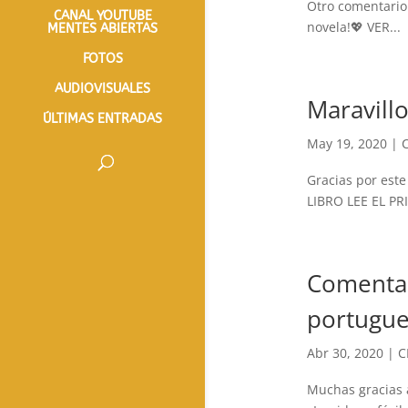
Otro comentario
CANAL YOUTUBE
novela!💖 VER...
MENTES ABIERTAS
FOTOS
AUDIOVISUALES
Maravill
ÚLTIMAS ENTRADAS
May 19, 2020
|
Gracias por est
LIBRO LEE EL PR
Comentar
portugue
Abr 30, 2020
|
C
Muchas gracias 