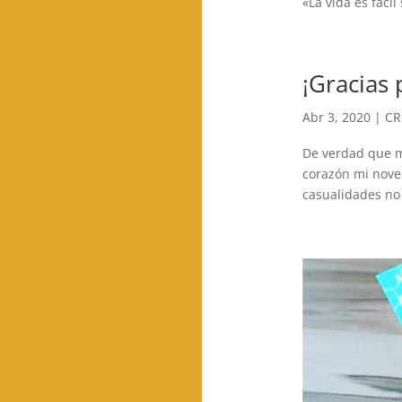
«La vida es fácil
¡Gracias 
Abr 3, 2020
|
CR
De verdad que m
corazón mi nove
casualidades no 