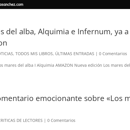
osanchez.com
 del alba, Alquimia e Infernum, ya a 
on
TICIAS
,
TODOS MIS LIBROS
,
ÚLTIMAS ENTRADAS
|
0 Comentarios
os mares del alba I Alquimia AMAZON Nueva edición Los mares del 
mentario emocionante sobre «Los 
CRITICAS DE LECTORES
|
0 Comentarios