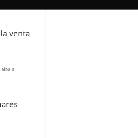
la venta
alba II
mares