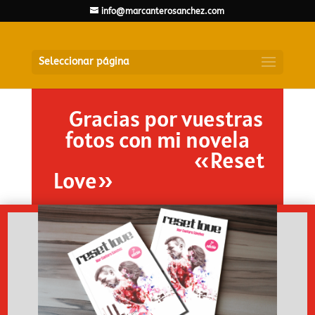
info@marcanterosanchez.com
Seleccionar página
Gracias por vuestras
fotos con mi novela
«Reset
Love»