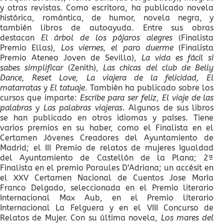
y otras revistas. Como escritora, ha publicado novela
histórica, romántica, de humor, novela negra, y
también libros de autoayuda. Entre sus obras
destacan
El árbol de los pájaros alegres
(Finalista
Premio Ellas),
Los viernes, el paro duerme
(Finalista
Premio Ateneo Joven de Sevilla),
La vida es fácil si
sabes simplificar
(Zenith),
Las chicas del club de Belly
Dance, Reset Love, La viajera de la felicidad, El
matarratas
y
El tatuaje
. También ha publicado sobre los
cursos que imparte:
Escribe para ser feliz
,
El viaje de las
palabras
y
Las palabras viajeras
. Algunos de sus libros
se han publicado en otros idiomas y países. Tiene
varios premios en su haber, como el Finalista en el
Certamen Jóvenes Creadores del Ayuntamiento de
Madrid; el III Premio de relatos de mujeres Igualdad
del Ayuntamiento de Castellón de la Plana; 2ª
Finalista en el premio Paraules D’Adriana; un accésit en
el XXV Certamen Nacional de Cuentos Jose María
Franco Delgado, seleccionada en el Premio literario
Internacional Max Aub, en el Premio literario
Internacional La Felguera y en el VIII Concurso de
Relatos de Mujer. Con su última novela,
Los mares del