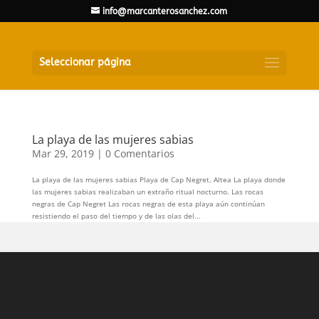
info@marcanterosanchez.com
Seleccionar página
La playa de las mujeres sabias
Mar 29, 2019
|
0 Comentarios
La playa de las mujeres sabias Playa de Cap Negret, Altea La playa donde
las mujeres sabias realizaban un extraño ritual nocturno. Las rocas
negras de Cap Negret Las rocas negras de esta playa aún continúan
resistiendo el paso del tiempo y de las olas del...