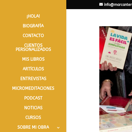
info@marcanter
¡HOLA!
BIOGRAFÍA
CONTACTO
CUENTOS
PERSONALIZADOS
MIS LIBROS
ARTÍCULOS
ENTREVISTAS
MICROMEDITACIONES
PODCAST
NOTICIAS
CURSOS
SOBRE MI OBRA