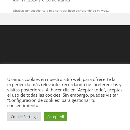
¡Gracias por suscribirte a mis noticias! Sigue disfrutando de mi web...
Usamos cookies en nuestro sitio web para ofrecerte la
experiencia más relevante, recordando tus preferencias y
visitas posteriores. Al hacer clic en “Aceptar todo”, aceptas
Diseñado por
Elegant Themes
| Desarrollado por
WordPress
el uso de todas las cookies. Sin embargo, puedes visitar
“Configuración de cookies” para gestionar tu
consentimiento.
Cookie Settings
Accept All