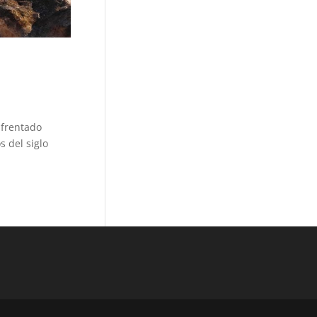
nfrentado
 del siglo