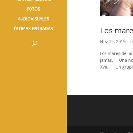
FOTOS
AUDIOVISUALES
Los mare
ÚLTIMAS ENTRADAS
Nov 12, 2019
|
0
Los mares del a
jamás. Una nove
XVII. Un grupo 