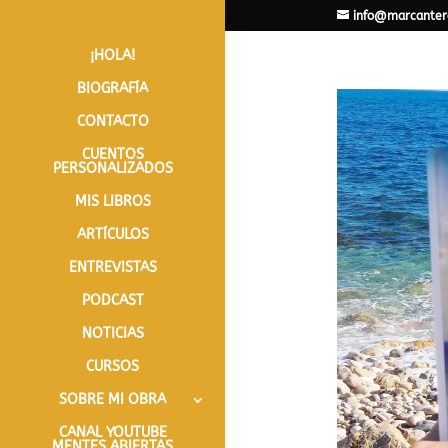
info@marcanter
¡HOLA!
BIOGRAFÍA
CONTACTO
CUENTOS
PERSONALIZADOS
MIS LIBROS
ARTÍCULOS
ENTREVISTAS
PODCAST
NOTICIAS
CURSOS
SOBRE MI OBRA
CANAL YOUTUBE
MENTES ABIERTAS