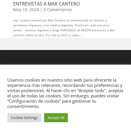
ENTREVISTAS A MAR CANTERO
May 10, 2024
|
0 Comentarios
mar cantero entrevistas Mar Cantero es entrevistada en revistas y
periódicos impresos, y en medios digitales. Pincha en cada una para
verlas. revistas digitales y blogs PERIÓDICO LA RAZÓN Entrevista a Mar
Cantero sobre su libro “Ea vida es fácil si sabes...
Usamos cookies en nuestro sitio web para ofrecerte la
experiencia más relevante, recordando tus preferencias y
visitas posteriores. Al hacer clic en “Aceptar todo”, aceptas
el uso de todas las cookies. Sin embargo, puedes visitar
“Configuración de cookies” para gestionar tu
consentimiento.
Cookie Settings
Accept All
Diseñado por
Elegant Themes
| Desarrollado por
WordPress