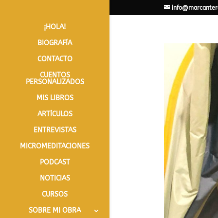
info@marcanter
¡HOLA!
BIOGRAFÍA
CONTACTO
CUENTOS
PERSONALIZADOS
MIS LIBROS
ARTÍCULOS
ENTREVISTAS
MICROMEDITACIONES
PODCAST
NOTICIAS
CURSOS
SOBRE MI OBRA