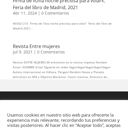
Firma de «Una noche preciosa para volar»,
Feria del libro de Madrid, 2021
Abr 11, 2024
|
0 Comentarios
865A21216 Firma de “Una noche preciosa para volar” Feria del libro de
Madrid 2021...
Revista Entre mujeres
Jul 9, 2021
|
0 Comentarios
Revista ENTRE MUJERES Mi entrevista en la revista impresa Nombre
Email: NOMBRE Email Sígueme en redes SeguirSeguirSeguirSeguirSeguir
Autora internacional en Edhasa, Penguin Random House y Planeta.
Articulista en MÍA y Objetivo Bienestar. Coach creativa. Directora de...
Usamos cookies en nuestro sitio web para ofrecerte la
experiencia más relevante, recordando tus preferencias y
visitas posteriores. Al hacer clic en “Aceptar todo”, aceptas