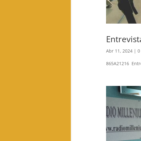
Entrevist
Abr 11, 2024
|
0
865A21216 Entrev