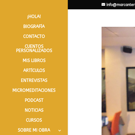
info@marcanter
¡HOLA!
BIOGRAFÍA
CONTACTO
CUENTOS
PERSONALIZADOS
MIS LIBROS
ARTÍCULOS
ENTREVISTAS
MICROMEDITACIONES
PODCAST
NOTICIAS
CURSOS
SOBRE MI OBRA