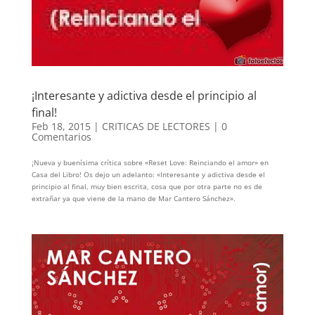
¡Interesante y adictiva desde el principio al
final!
Feb 18, 2015
|
CRITICAS DE LECTORES
|
0
Comentarios
¡Nueva y buenísima crítica sobre «Reset Love: Reinciando el amor» en
Casa del Libro! Os dejo un adelanto: «Interesante y adictiva desde el
principio al final, muy bien escrita, cosa que por otra parte no es de
extrañar ya que viene de la mano de Mar Cantero Sánchez».