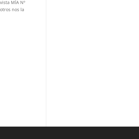
evista MÍA Nº
otros nos la