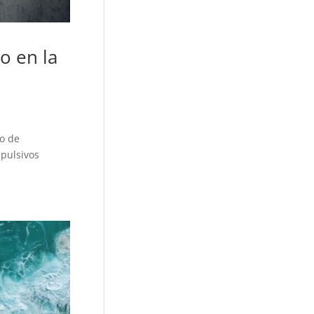
o en la
to de
mpulsivos