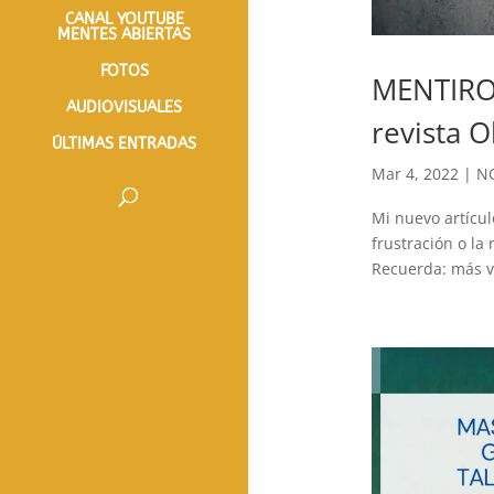
CANAL YOUTUBE
MENTES ABIERTAS
FOTOS
MENTIROS
AUDIOVISUALES
revista O
ÚLTIMAS ENTRADAS
Mar 4, 2022
|
NO
Mi nuevo artícul
frustración o la
Recuerda: más va