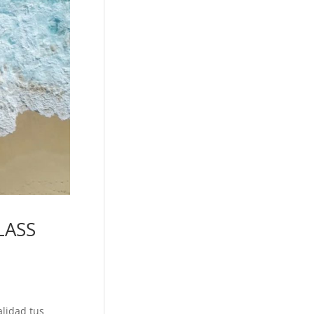
LASS
alidad tus