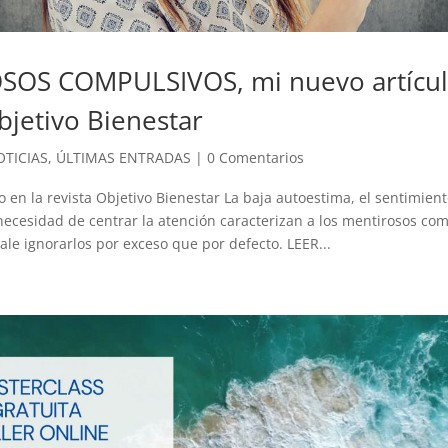
OS COMPULSIVOS, mi nuevo artícul
bjetivo Bienestar
TICIAS
,
ÚLTIMAS ENTRADAS
|
0 Comentarios
o en la revista Objetivo Bienestar La baja autoestima, el sentimien
 necesidad de centrar la atención caracterizan a los mentirosos co
le ignorarlos por exceso que por defecto. LEER...