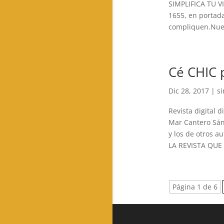
SIMPLIFICA TU VID
1655, en portada
compliquen.Nues
Cé CHIC 
Dic 28, 2017
|
si
Revista digital d
Mar Cantero Sán
y los de otros au
LA REVISTA QU
Página 1 de 6