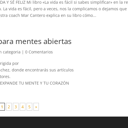
A Y SÉ FELIZ Mi libro «La vida es fácil si sabes simplificar» en la r
. La vida es fácil, pero a veces, nos la complicamos o dejamos que 
tra coach Mar Cantero explica en su libro cómo...
para mentes abiertas
n categoria
|
0 Comentarios
irigida por
chez, donde encontrarás sus artículos
tores.
E EXPANDE TU MENTE Y TU CORAZÓN
1
2
3
4
5
»