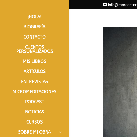
info@marcanter
¡HOLA!
BIOGRAFÍA
CONTACTO
CUENTOS
PERSONALIZADOS
MIS LIBROS
ARTÍCULOS
ENTREVISTAS
MICROMEDITACIONES
PODCAST
NOTICIAS
CURSOS
SOBRE MI OBRA