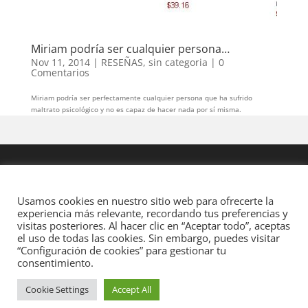
Miriam podría ser cualquier persona…
Nov 11, 2014
|
RESEÑAS
,
sin categoria
|
0
Comentarios
Miriam podría ser perfectamente cualquier persona que ha sufrido
maltrato psicológico y no es capaz de hacer nada por sí misma.
Usamos cookies en nuestro sitio web para ofrecerte la
experiencia más relevante, recordando tus preferencias y
visitas posteriores. Al hacer clic en “Aceptar todo”, aceptas
el uso de todas las cookies. Sin embargo, puedes visitar
“Configuración de cookies” para gestionar tu
consentimiento.
Cookie Settings
Accept All
Diseñado por
Elegant Themes
| Desarrollado por
WordPress