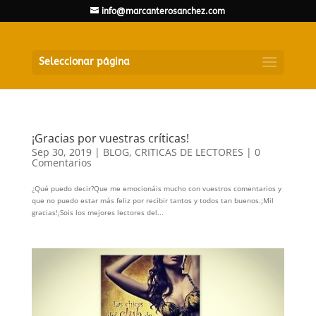
info@marcanterosanchez.com
Seleccionar página
¡Gracias por vuestras críticas!
Sep 30, 2019
|
BLOG
,
CRITICAS DE LECTORES
|
0
Comentarios
¿Qué puedo decir?Que me emocionáis mucho con vuestros comentarios y
que no puedo estar más feliz por recibir tantos y todos tan buenos.¡Mil
gracias!¡Sois los mejores lectores del...