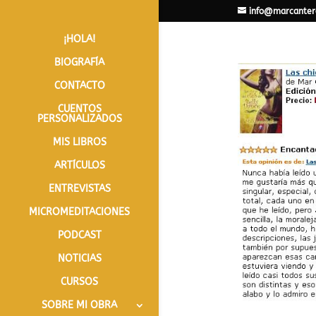
info@marcanter
¡HOLA!
BIOGRAFÍA
CONTACTO
CUENTOS
PERSONALIZADOS
MIS LIBROS
ARTÍCULOS
ENTREVISTAS
MICROMEDITACIONES
PODCAST
NOTICIAS
CURSOS
SOBRE MI OBRA