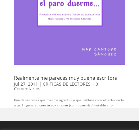
Realmente me pareces muy buena escritora
Jul 27, 2011
|
CRITICAS DE LECTORES
|
0
Comentarios
Una de las cosas que mas me agradó fue que hablases con el lector de tú
a tú. En general, creo te voy a poner (con tu permiso) notable alto.