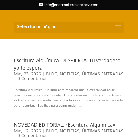
info@marcanterosanchez.com
Seleccionar página
Escritura Alquímica. DESPIERTA. Tu verdadero
yo te espera.
May 23, 2026
|
BLOG
,
NOTICIAS
,
ÚLTIMAS ENTRADAS
|
0 Comentarios
Escritura Alquímica Un libro para recordar que la creatividad no se
busca fuera: se despierta dentro. Que escribir no es solo crear historias,
es transformar la mirada con la que te ves a ti mismo. No escribes solo
para recordar. Escribes para comprender. ...
NOVEDAD EDITORIAL: «Escritura Alquímica»
May 12, 2026
|
BLOG
,
NOTICIAS
,
ÚLTIMAS ENTRADAS
|
0 Comentarios