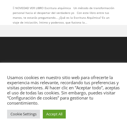
 NOVEDAD VER LIBRO Escritura alquímica Un método de transformación
personal hacia el despertar del verdadero yo Con este libro entre tus
manos, te estarás preguntando… ¿Qué es la Escritura Alquímica? Es un
viaje de iniciación, íntimo y poderoso, que fusiona la...
Usamos cookies en nuestro sitio web para ofrecerte la
experiencia más relevante, recordando tus preferencias y
visitas posteriores. Al hacer clic en “Aceptar todo”, aceptas
el uso de todas las cookies. Sin embargo, puedes visitar
“Configuración de cookies” para gestionar tu
consentimiento.
Diseñado por
Elegant Themes
| Desarrollado por
WordPress
Cookie Settings
Accept All