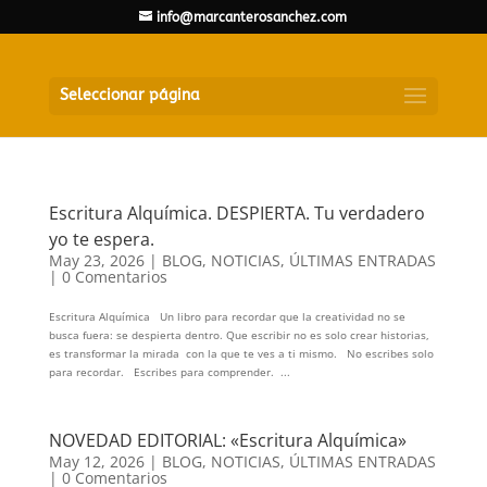
info@marcanterosanchez.com
Seleccionar página
Escritura Alquímica. DESPIERTA. Tu verdadero
yo te espera.
May 23, 2026
|
BLOG
,
NOTICIAS
,
ÚLTIMAS ENTRADAS
|
0 Comentarios
Escritura Alquímica Un libro para recordar que la creatividad no se
busca fuera: se despierta dentro. Que escribir no es solo crear historias,
es transformar la mirada con la que te ves a ti mismo. No escribes solo
para recordar. Escribes para comprender. ...
NOVEDAD EDITORIAL: «Escritura Alquímica»
May 12, 2026
|
BLOG
,
NOTICIAS
,
ÚLTIMAS ENTRADAS
|
0 Comentarios