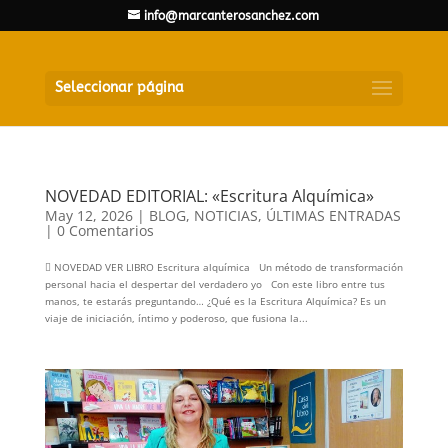
info@marcanterosanchez.com
Seleccionar página
NOVEDAD EDITORIAL: «Escritura Alquímica»
May 12, 2026
|
BLOG
,
NOTICIAS
,
ÚLTIMAS ENTRADAS
|
0 Comentarios
 NOVEDAD VER LIBRO Escritura alquímica Un método de transformación
personal hacia el despertar del verdadero yo Con este libro entre tus
manos, te estarás preguntando… ¿Qué es la Escritura Alquímica? Es un
viaje de iniciación, íntimo y poderoso, que fusiona la...