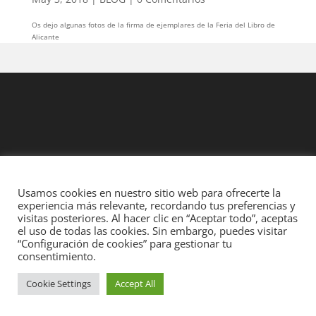
Os dejo algunas fotos de la firma de ejemplares de la Feria del Libro de
Alicante
Usamos cookies en nuestro sitio web para ofrecerte la
experiencia más relevante, recordando tus preferencias y
visitas posteriores. Al hacer clic en “Aceptar todo”, aceptas
el uso de todas las cookies. Sin embargo, puedes visitar
Diseñado por
Elegant Themes
| Desarrollado por
WordPress
“Configuración de cookies” para gestionar tu
consentimiento.
Cookie Settings
Accept All