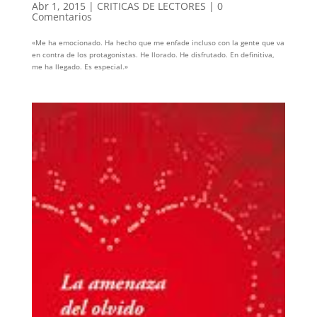
Abr 1, 2015
|
CRITICAS DE LECTORES
|
0
Comentarios
«Me ha emocionado. Ha hecho que me enfade incluso con la gente que va
en contra de los protagonistas. He llorado. He disfrutado. En definitiva,
me ha llegado. Es especial.»