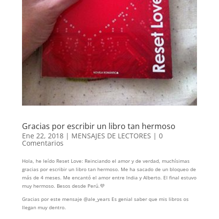
Gracias por escribir un libro tan hermoso
Ene 22, 2018
|
MENSAJES DE LECTORES
|
0
Comentarios
Hola, he leído Reset Love: Reinciando el amor y de verdad, muchísimas
gracias por escribir un libro tan hermoso. Me ha sacado de un bloqueo de
más de 4 meses. Me encantó el amor entre India y Alberto. El final estuvo
muy hermoso. Besos desde Perú.💜
Gracias por este mensaje @ale_years Es genial saber que mis libros os
llegan muy dentro.