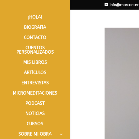
info@marcanter
¡HOLA!
BIOGRAFÍA
CONTACTO
CUENTOS
PERSONALIZADOS
MIS LIBROS
ARTÍCULOS
ENTREVISTAS
MICROMEDITACIONES
PODCAST
NOTICIAS
CURSOS
SOBRE MI OBRA