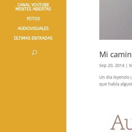
CANAL YOUTUBE
MENTES ABIERTAS
FOTOS
AUDIOVISUALES
ÚLTIMAS ENTRADAS
Mi camin
Sep 20, 2014
|
M
Un día leyendo u
que había algui