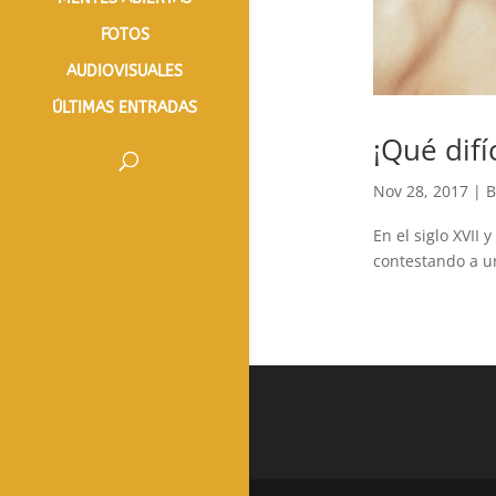
FOTOS
AUDIOVISUALES
ÚLTIMAS ENTRADAS
¡Qué difí
Nov 28, 2017
|
En el siglo XVII 
contestando a un