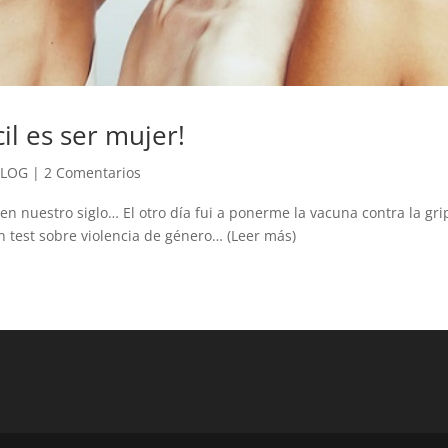
cil es ser mujer!
BLOG
|
2 Comentarios
y en nuestro siglo… El otro día fui a ponerme la vacuna contra la gr
 test sobre violencia de género… (Leer más)