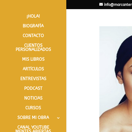
info@marcanter
¡HOLA!
BIOGRAFÍA
CONTACTO
CUENTOS
PERSONALIZADOS
MIS LIBROS
ARTÍCULOS
ENTREVISTAS
PODCAST
NOTICIAS
CURSOS
SOBRE MI OBRA
CANAL YOUTUBE
MENTES ABIERTAS