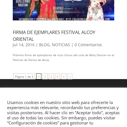
FIRMA DE EJEMPLARES FESTIVAL ALCOY
ORIENTAL
Jul 14, 2016
|
BLOG
,
NOTICIAS
|
0 Comentarios
Próxima firma de ejemplares de «Las chicas del club de Belly Dance» en el
Festival de Danza de Alcoy
Página 1 de 5
1
2
3
4
5
»
Usamos cookies en nuestro sitio web para ofrecerte la
experiencia más relevante, recordando tus preferencias y
visitas posteriores. Al hacer clic en “Aceptar todo”, aceptas
el uso de todas las cookies. Sin embargo, puedes visitar
“Configuración de cookies” para gestionar tu