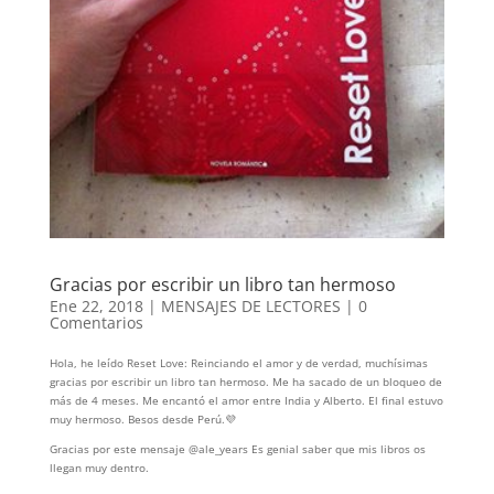
Gracias por escribir un libro tan hermoso
Ene 22, 2018
|
MENSAJES DE LECTORES
|
0
Comentarios
Hola, he leído Reset Love: Reinciando el amor y de verdad, muchísimas
gracias por escribir un libro tan hermoso. Me ha sacado de un bloqueo de
más de 4 meses. Me encantó el amor entre India y Alberto. El final estuvo
muy hermoso. Besos desde Perú.💜
Gracias por este mensaje @ale_years Es genial saber que mis libros os
llegan muy dentro.