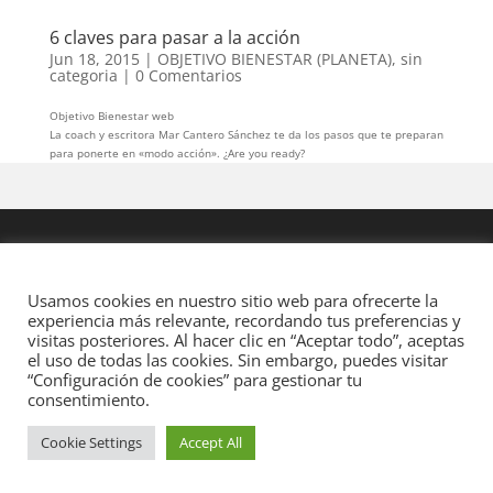
6 claves para pasar a la acción
Jun 18, 2015
|
OBJETIVO BIENESTAR (PLANETA)
,
sin
categoria
|
0 Comentarios
Objetivo Bienestar web
La coach y escritora Mar Cantero Sánchez te da los pasos que te preparan
para ponerte en «modo acción». ¿Are you ready?
Usamos cookies en nuestro sitio web para ofrecerte la
experiencia más relevante, recordando tus preferencias y
visitas posteriores. Al hacer clic en “Aceptar todo”, aceptas
el uso de todas las cookies. Sin embargo, puedes visitar
“Configuración de cookies” para gestionar tu
consentimiento.
Cookie Settings
Accept All
Diseñado por
Elegant Themes
| Desarrollado por
WordPress