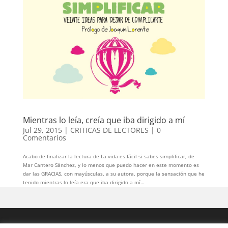
Mientras lo leía, creía que iba dirigido a mí
Jul 29, 2015
|
CRITICAS DE LECTORES
|
0
Comentarios
Acabo de finalizar la lectura de La vida es fácil si sabes simplificar, de
Mar Cantero Sánchez, y lo menos que puedo hacer en este momento es
dar las GRACIAS, con mayúsculas, a su autora, porque la sensación que he
tenido mientras lo leía era que iba dirigido a mí…