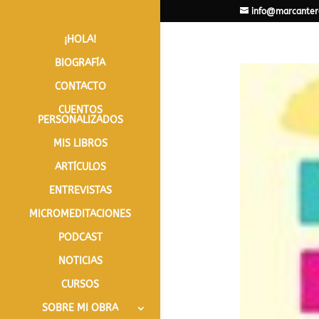
info@marcanter
¡HOLA!
BIOGRAFÍA
CONTACTO
CUENTOS
PERSONALIZADOS
MIS LIBROS
ARTÍCULOS
ENTREVISTAS
MICROMEDITACIONES
PODCAST
NOTICIAS
CURSOS
SOBRE MI OBRA