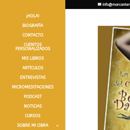
info@marcanter
¡HOLA!
BIOGRAFÍA
CONTACTO
CUENTOS
PERSONALIZADOS
MIS LIBROS
ARTÍCULOS
ENTREVISTAS
MICROMEDITACIONES
PODCAST
NOTICIAS
CURSOS
SOBRE MI OBRA