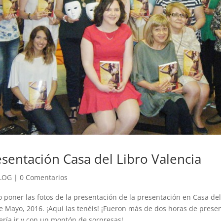
esentación Casa del Libro Valencia
LOG
|
0 Comentarios
o poner las fotos de la presentación de la presentación en Casa del
de Mayo, 2016. ¡Aquí las tenéis! ¡Fueron más de dos horas de prese
ría ir y con un montón de sorpresas!