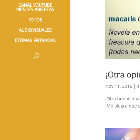
CANAL YOUTUBE
MENTES ABIERTAS
FOTOS
AUDIOVISUALES
ÚLTIMAS ENTRADAS
¡Otra opi
Nov 11, 2016
|
s
¡Otra buenísima 
¡Me alegra que o