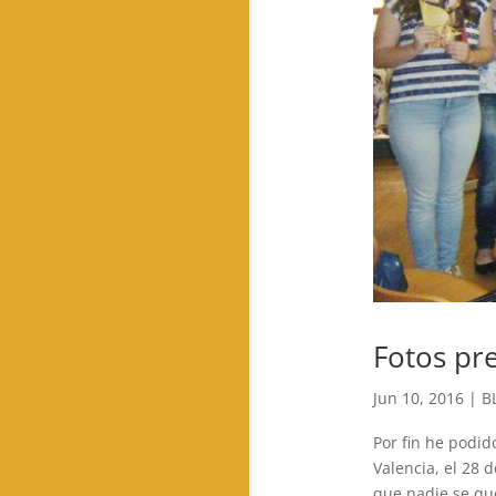
Fotos pr
Jun 10, 2016
|
B
Por fin he podid
Valencia, el 28 
que nadie se que