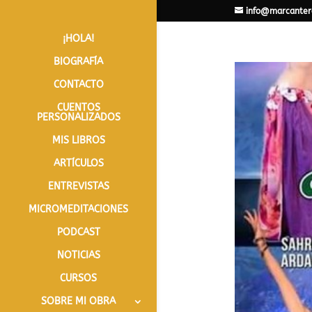
info@marcanter
¡HOLA!
BIOGRAFÍA
CONTACTO
CUENTOS
PERSONALIZADOS
MIS LIBROS
ARTÍCULOS
ENTREVISTAS
MICROMEDITACIONES
PODCAST
NOTICIAS
CURSOS
SOBRE MI OBRA