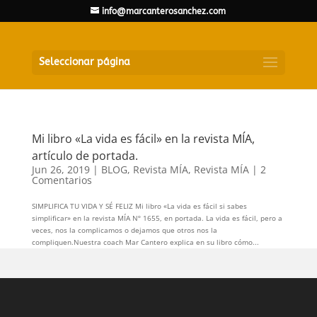
info@marcanterosanchez.com
Seleccionar página
Mi libro «La vida es fácil» en la revista MÍA,
artículo de portada.
Jun 26, 2019
|
BLOG
,
Revista MÍA
,
Revista MÍA
|
2
Comentarios
SIMPLIFICA TU VIDA Y SÉ FELIZ Mi libro «La vida es fácil si sabes
simplificar» en la revista MÍA Nº 1655, en portada. La vida es fácil, pero a
veces, nos la complicamos o dejamos que otros nos la
compliquen.Nuestra coach Mar Cantero explica en su libro cómo...