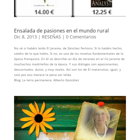
Ensalada de pasiones en el mundo rural
Dic 8, 2013
|
RESEÑAS
|
0 Comentarios
No sé si habéis leído El Jarama, de Sánchez Ferlosio. Si lo habéis hecho,
sabéis de lo que hablo. Si no, es una de las novelas fundamentales de la
época franquista. En él se describe un día de veraneo en el río Jarama de
muchachos madrileños de la época. Y sus diálogos son apasionantes,
descarnados, duros, y muy reales. Así son los de El matarratas, igual, y
solo por eso merece la pena ser leída.
Blog: La letra permanece, Alberto González