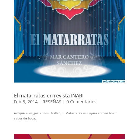
El matarratas en revista INARI
Feb 3, 2014
|
RESEÑAS
|
0 Comentarios
Así que si os gustan los thriller, El Matarratas os dejará con un buen
sabor de boca.