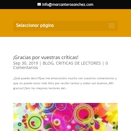
info@marcanterosanchez.com
Seleccionar página
¡Gracias por vuestras críticas!
Sep 30, 2019
|
BLOG
,
CRITICAS DE LECTORES
|
0
Comentarios
¿Qué puedo decir?Que me emocionáis mucho con vuestros comentarios y
que no puedo estar más feliz por recibir tantos y todos tan buenos.¡Mil
gracias!¡Sois los mejores lectores del...