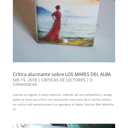
Crítica alucinante sobre LOS MARES DEL ALBA
Feb 15, 2018
|
CRITICAS DE LECTORES
|
0
Comentarios
Cuando es alguien a quien admiras, además de una compañera y amiga,
quien te hace una crítica tan alucinante como esta de tu última novela,
es mucho más emocionante y se agradece el doble. Gracias Mar Montilla.
🙂