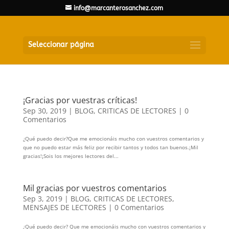
info@marcanterosanchez.com
Seleccionar página
¡Gracias por vuestras críticas!
Sep 30, 2019
|
BLOG
,
CRITICAS DE LECTORES
|
0
Comentarios
¿Qué puedo decir?Que me emocionáis mucho con vuestros comentarios y
que no puedo estar más feliz por recibir tantos y todos tan buenos.¡Mil
gracias!¡Sois los mejores lectores del...
Mil gracias por vuestros comentarios
Sep 3, 2019
|
BLOG
,
CRITICAS DE LECTORES
,
MENSAJES DE LECTORES
|
0 Comentarios
¿Qué puedo decir? Que me emocionáis mucho con vuestros comentarios y