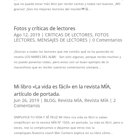
que no puedo estar más feliz por recibir tantos y todos tan buenos. ¡Mil
gracias! ¡Sois los mejores lectores del mundo!💙😘...
Fotos y críticas de lectores
Ago 12, 2019
|
CRITICAS DE LECTORES
,
FOTOS
LECTORES
,
MENSAJES DE LECTORES
|
0 Comentarios
¡Gracias a todos los lectores que me contáis qué os ha parecido mi
novela LOS MARES DEL ALBA! Son solo algunas, porque recibo muchas y
no puedo ponerlas todas, pero estas son un buen ejemplo de lo
maravilloso que es recibir vuestros comentarios siempre...
Mi libro «La vida es fácil» en la revista MÍA,
artículo de portada.
Jun 26, 2019
|
BLOG
,
Revista MÍA
,
Revista MÍA
|
2
Comentarios
SIMPLIFICA TU VIDA Y SÉ FELIZ Mi libro «La vida es fácil si sabes
simplificar» en la revista MÍA Nº 1655, en portada. La vida es fácil, pero a
veces, nos la complicamos o dejamos que otros nos la
compliquen.Nuestra coach Mar Cantero explica en su libro cómo...