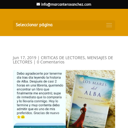
info@marcanterosanchez.com
Seleccionar página
Jun 17, 2019
|
CRITICAS DE LECTORES
,
MENSAJES DE
LECTORES
|
0 Comentarios