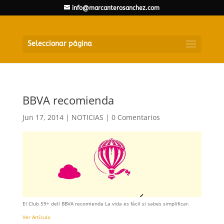
info@marcanterosanchez.com
Seleccionar página
BBVA recomienda
Jun 17, 2014
|
NOTICIAS
|
0 Comentarios
El Club 59+ dell BBVA recomienda La vida es fácil si sabes simplificar.
Ver Artículo