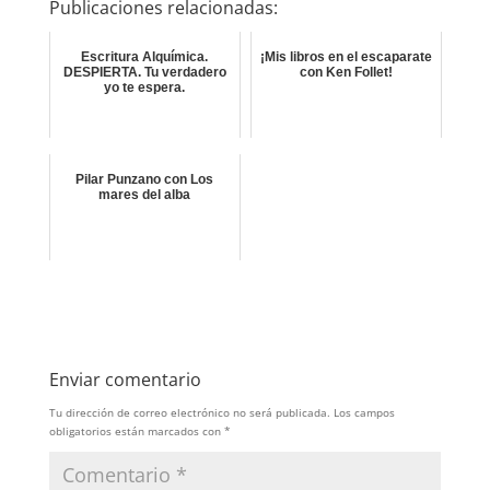
Publicaciones relacionadas:
Escritura Alquímica.
¡Mis libros en el escaparate
DESPIERTA. Tu verdadero
con Ken Follet!
yo te espera.
Pilar Punzano con Los
mares del alba
Enviar comentario
Tu dirección de correo electrónico no será publicada.
Los campos
obligatorios están marcados con
*