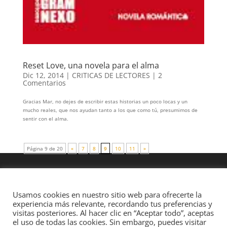
Reset Love, una novela para el alma
Dic 12, 2014
|
CRITICAS DE LECTORES
|
2
Comentarios
Gracias Mar, no dejes de escribir estas historias un poco locas y un
mucho reales, que nos ayudan tanto a los que como tú, presumimos de
sentir con el alma.
Página 9 de 20
«
7
8
9
10
11
»
Usamos cookies en nuestro sitio web para ofrecerte la
experiencia más relevante, recordando tus preferencias y
visitas posteriores. Al hacer clic en “Aceptar todo”, aceptas
el uso de todas las cookies. Sin embargo, puedes visitar