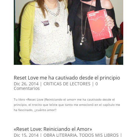
Reset Love me ha cautivado desde el principio
Dic 26, 2014
|
CRITICAS DE LECTORES
|
0
Comentarios
Tu libro «Reset Love (Reiniciando el amor» me ha cautivado desde el
principio, el trocito que leíste que tanto me emocionó en el capítulo me
ha fascinado, ¡¡cuánto amor!!
«Reset Love: Reiniciando el Amor»
Dic 15, 2014
|
OBRA LITERARIA
,
TODOS MIS LIBROS
|