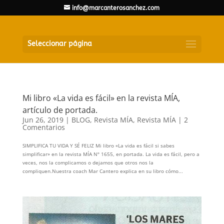
info@marcanterosanchez.com
Seleccionar página
Mi libro «La vida es fácil» en la revista MÍA,
artículo de portada.
Jun 26, 2019
|
BLOG
,
Revista MÍA
,
Revista MÍA
|
2
Comentarios
SIMPLIFICA TU VIDA Y SÉ FELIZ Mi libro «La vida es fácil si sabes
simplificar» en la revista MÍA Nº 1655, en portada. La vida es fácil, pero a
veces, nos la complicamos o dejamos que otros nos la
compliquen.Nuestra coach Mar Cantero explica en su libro cómo...