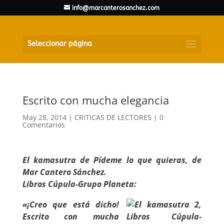
info@marcanterosanchez.com
Seleccionar página
Escrito con mucha elegancia
May 28, 2014
|
CRITICAS DE LECTORES
|
0
Comentarios
El kamasutra de Pídeme lo que quieras, de
Mar Cantero Sánchez.
Libros Cúpula-Grupo Planeta:
«¡Creo que está dicho!
Escrito con mucha