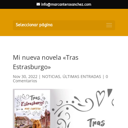
info@marcanterosanchez.com
Seleccionar página
Mi nueva novela «Tras
Estrasburgo»
Nov 30, 2022
|
NOTICIAS
,
ÚLTIMAS ENTRADAS
|
0
Comentarios