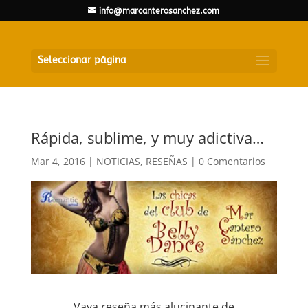
info@marcanterosanchez.com
Seleccionar página
Rápida, sublime, y muy adictiva…
Mar 4, 2016
|
NOTICIAS
,
RESEÑAS
|
0 Comentarios
Vaya reseña más alucinante de