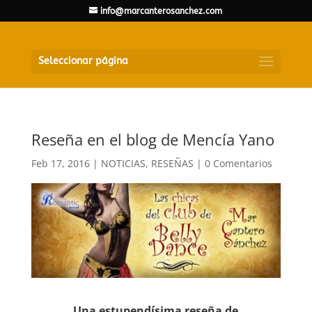
info@marcanterosanchez.com
Seleccionar página
Reseña en el blog de Mencía Yano
Feb 17, 2016
|
NOTICIAS
,
RESEÑAS
|
0 Comentarios
Una estupendísima reseña de