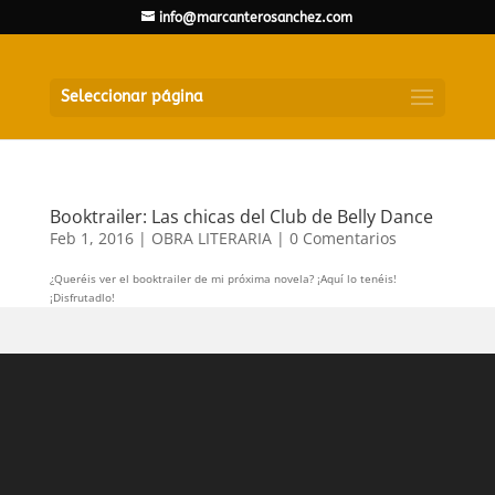
info@marcanterosanchez.com
Seleccionar página
Booktrailer: Las chicas del Club de Belly Dance
Feb 1, 2016
|
OBRA LITERARIA
|
0 Comentarios
¿Queréis ver el booktrailer de mi próxima novela? ¡Aquí lo tenéis!
¡Disfrutadlo!