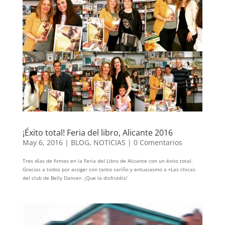
¡Éxito total! Feria del libro, Alicante 2016
May 6, 2016
|
BLOG
,
NOTICIAS
|
0 Comentarios
Tres días de firmas en la Feria del Libro de Alicante con un éxito total.
Gracias a todos por acoger con tanto cariño y entusiasmo a «Las chicas
del club de Belly Dance». ¡Que la disfrutéis!