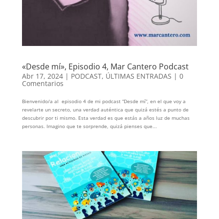
«Desde mí», Episodio 4, Mar Cantero Podcast
Abr 17, 2024
|
PODCAST
,
ÚLTIMAS ENTRADAS
|
0
Comentarios
Bienvenido/a al episodio 4 de mi podcast “Desde mí”, en el que voy a
revelarte un secreto, una verdad auténtica que quizá estés a punto de
descubrir por ti mismo. Esta verdad es que estás a años luz de muchas
personas. Imagino que te sorprende, quizá pienses que...