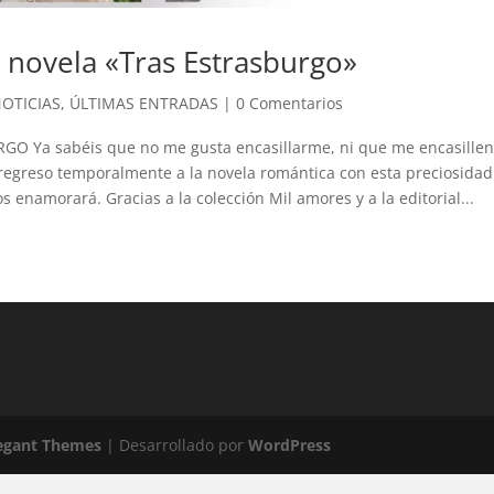
 novela «Tras Estrasburgo»
OTICIAS
,
ÚLTIMAS ENTRADAS
|
0 Comentarios
O Ya sabéis que no me gusta encasillarme, ni que me encasille
 regreso temporalmente a la novela romántica con esta preciosidad
s enamorará. Gracias a la colección Mil amores y a la editorial...
egant Themes
| Desarrollado por
WordPress