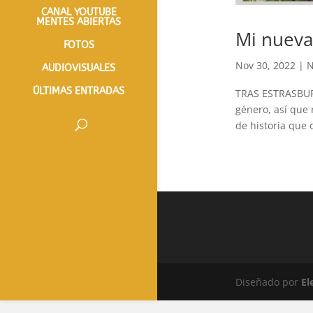
CANAL YOUTUBE
MENTES ABIERTAS
Mi nueva
FOTOS
Nov 30, 2022
|
N
AUDIOVISUALES
ÚLTIMAS ENTRADAS
TRAS ESTRASBURG
género, así que
de historia que o
Diseñado por
El