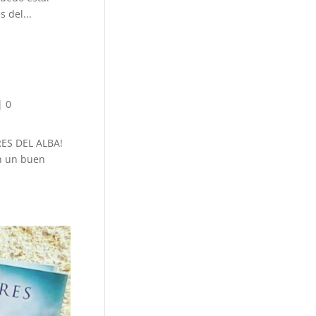
 del...
|
0
ARES DEL ALBA!
on un buen