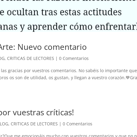
Arte: Nuevo comentario
OG
,
CRITICAS DE LECTORES
|
0 Comentarios
las gracias por vuestros comentarios. No sabéis lo importante que
bros os son de utilidad, os gustan, y llegan a vuestro corazón.💙Gr
por vuestras críticas!
LOG
,
CRITICAS DE LECTORES
|
0 Comentarios
r?Que me emocionáis mucho con vuestros comentarios y que no p