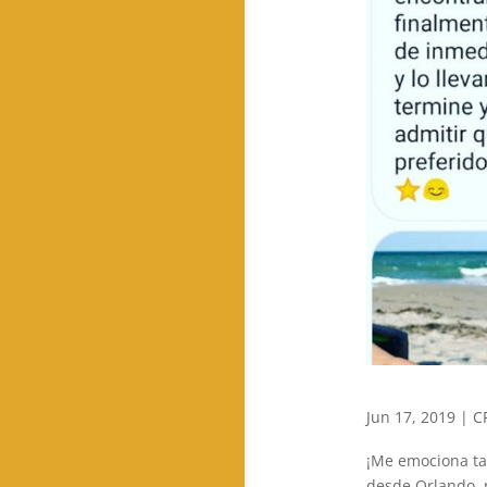
Jun 17, 2019
|
C
¡Me emociona ta
desde Orlando, n