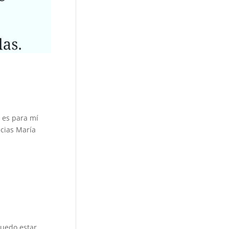
 es para mí
acias María
uedo estar