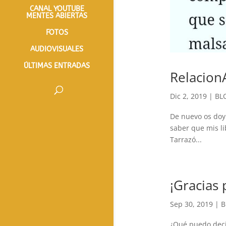
CANAL YOUTUBE
MENTES ABIERTAS
FOTOS
AUDIOVISUALES
ÚLTIMAS ENTRADAS
Relacion
Dic 2, 2019
|
BL
De nuevo os doy 
saber que mis li
Tarrazó...
¡Gracias 
Sep 30, 2019
|
B
¿Qué puedo deci