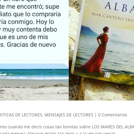
RITICAS DE LECTORES
,
MENSAJES DE LECTORES
|
0 Comentarios
nto cuando me decís cosas tan bonitas sobre LOS MARES DEL ALB
ada menos! ¡Algunos estáis tan lejos y a la vez tan cerca!...