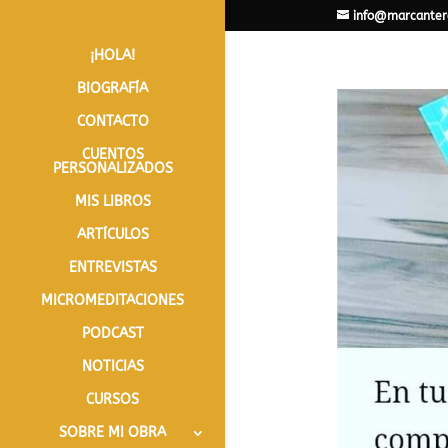
info@marcanter
¡HOLA!
BIOGRAFÍA
CONTACTO
CUENTOS
PERSONALIZADOS
MIS LIBROS
ARTÍCULOS
ENTREVISTAS
MICROMEDITACIONES
PODCAST
NOTICIAS
CURSOS
SOBRE MI OBRA