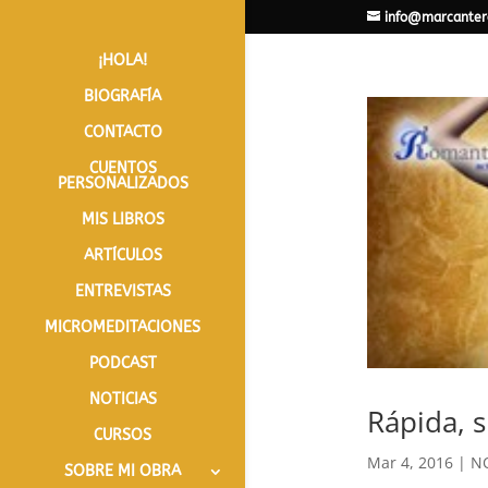
info@marcanter
¡HOLA!
BIOGRAFÍA
CONTACTO
CUENTOS
PERSONALIZADOS
MIS LIBROS
ARTÍCULOS
ENTREVISTAS
MICROMEDITACIONES
PODCAST
NOTICIAS
Rápida, 
CURSOS
Mar 4, 2016
|
NO
SOBRE MI OBRA