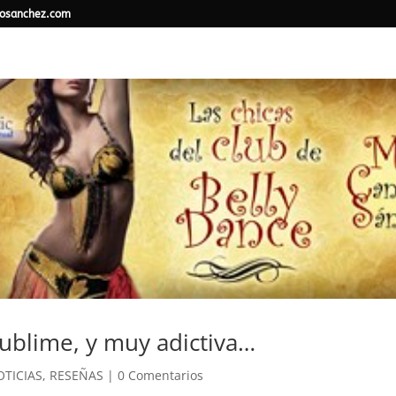
osanchez.com
sublime, y muy adictiva…
TICIAS
,
RESEÑAS
|
0 Comentarios