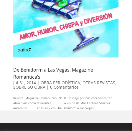
De Benidorm a Las Vegas, Magazine
Romantica’s
Jul 31, 2014
|
OBRA PERIODÍSTICA
,
OTRAS REVISTAS
,
SOBRE SU OBRA
|
0 Comentarios
Revista: Magazine Romantica’S, Nº 31 Un viaje por dos escenarios tan
atractivos como diferentes La visión de Mar Cantero Sánchez,
autora de Yo tú él y vos…De Benidorm a Las Vegas...